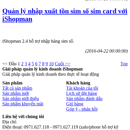
Quản lý nhập xuất tồn sim số sim card với
iShopman
iShopman 2.4 hỗ trợ nhập hàng sim số.
(2016-04-22 00:00:00)
<< Đầu
1
2
3
4
5
6
7
8
9
10
Cuối >>
Top
Giải pháp quản lý kinh doanh iShopman
Giải pháp quản lý kinh doanh theo thực tế hoạt động
Sản phẩm
Khách hàng
Tất cả sản phẩm
Tài khoản của tôi
Sản phẩm mới
Lịch sử đặt hàng
Sản phẩm giới thiệu
Sản phẩm đánh dấu
Sản phẩm khuyến mãi
Giỏ hàng
Góp ý - phản hồi
Liên hệ với chúng tôi
Địa chỉ:
Điện thoại: 0971.627.118 - 0971.627.119 (zalo/phone hỗ trợ kỹ