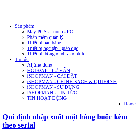
Sản phẩm
Máy POS - Touch - PC
Phần mềm quản lý
Thiết bị bán hàng
Thiết bị học tập - giáo dục
Thiết bị thông minh - an ninh
Tin tức
AI ứng dụng
HỎI ĐÁP - TƯ VẤN
iSHOPMAN - CÀI ĐẶT
iSHOPMAN - CHÍNH SÁCH & QUI ĐỊNH
iSHOPMAN - SỬ DỤNG
ISHOPMAN - TIN TỨC
TIN HOẠT ĐỘNG
Home
Qui định nhập xuất mặt hàng buộc kèm
theo serial