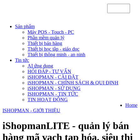
Sản phẩm
Máy POS - Touch - PC
Phần mềm quản lý
Thiết bị bán hàng
Thiết bị học tập - giáo dục
Thiết bị thông minh - an ninh
Tin tức
AI ứng dụng
HỎI ĐÁP - TƯ VẤN
iSHOPMAN - CÀI ĐẶT
iSHOPMAN - CHÍNH SÁCH & QUI ĐỊNH
iSHOPMAN - SỬ DỤNG
ISHOPMAN - TIN TỨC
TIN HOẠT ĐỘNG
Home
ISHOPMAN - GIỚI THIỆU
iShopmanLITE - quản lý bán
hàng mã vạch tạp hóa, siêu thị