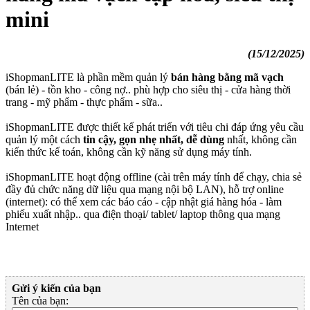
mini
(15/12/2025)
iShopmanLITE là phần mềm quản lý
bán hàng bằng mã vạch
(bán lẻ) - tồn kho - công nợ.. phù hợp cho siêu thị - cửa hàng thời
trang - mỹ phẩm - thực phẩm - sữa..
iShopmanLITE được thiết kế phát triển với tiêu chi đáp ứng yêu cầu
quản lý một cách
tin cậy, gọn nhẹ nhất, dễ dùng
nhất, không cần
kiến thức kế toán, không cần kỹ năng sử dụng máy tính.
iShopmanLITE hoạt động offline (cài trên máy tính để chạy, chia sẻ
đầy đủ chức năng dữ liệu qua mạng nội bộ LAN), hỗ trợ online
(internet): có thể xem các báo cáo - cập nhật giá hàng hóa - làm
phiếu xuất nhập.. qua điện thoại/ tablet/ laptop thông qua mạng
Internet
Gửi ý kiến của bạn
Tên của bạn: